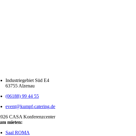
Industriegebiet Süd E4
63755 Alzenau
(06188) 99 44 55
event@kumpf-catering.de
2026 CASA Konferenzcenter
um mieten:
Saal ROMA