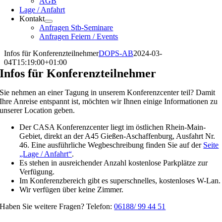
AGB
Lage / Anfahrt
Kontakt
Anfragen Stb-Seminare
Anfragen Feiern / Events
Infos für Konferenzteilnehmer
DOPS-AB
2024-03-
04T15:19:00+01:00
Infos für Konferenz­teilnehmer
Sie nehmen an einer Tagung in unserem Konferenzcenter teil? Damit
Ihre Anreise entspannt ist, möchten wir Ihnen einige Informationen zu
unserer Location geben.
Der CASA Konferenzcenter liegt im östlichen Rhein-Main-
Gebiet, direkt an der A45 Gießen-Aschaffenburg, Ausfahrt Nr.
46. Eine ausführliche Wegbeschreibung finden Sie auf der
Seite
„Lage / Anfahrt“
.
Es stehen in ausreichender Anzahl kostenlose Parkplätze zur
Verfügung.
Im Konferenzbereich gibt es superschnelles, kostenloses W-Lan.
Wir verfügen über keine Zimmer.
Haben Sie weitere Fragen? Telefon:
06188/ 99 44 51