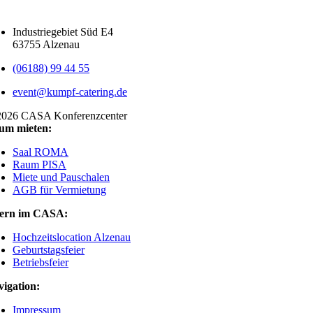
Industriegebiet Süd E4
63755 Alzenau
(06188) 99 44 55
event@kumpf-catering.de
2026 CASA Konferenzcenter
um mieten:
Saal ROMA
Raum PISA
Miete und Pauschalen
AGB für Vermietung
iern im CASA:
Hochzeitslocation Alzenau
Geburtstagsfeier
Betriebsfeier
igation:
Impressum